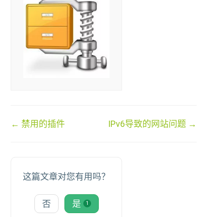
文
← 禁用的插件
IPv6导致的网站问题 →
档
导
航
这篇文章对您有用吗？
否
是
1