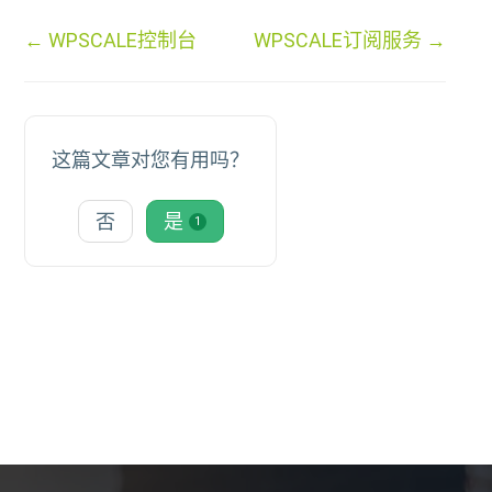
文
← WPSCALE控制台
WPSCALE订阅服务 →
档
导
航
这篇文章对您有用吗？
否
是
1