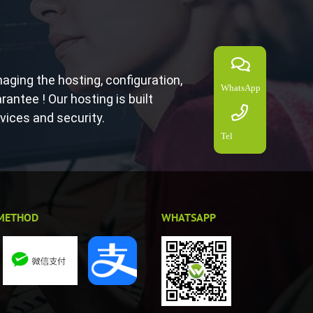
ging the hosting, configuration,
WhatsApp
antee ! Our hosting is built
rvices and security.
Tel
METHOD
WHATSAPP