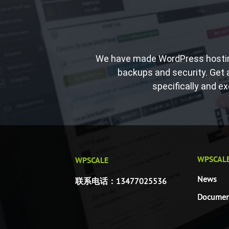
We have made WordPress hosting 
backups and security. Get a
specifically and ex
WPSCALE
WPSCALE
News
联系电话：13477025536
Documen