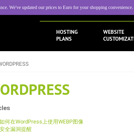
ance. We've updated our prices to Euro for your shopping convenience
HOSTING
WEBSITE
PLANS
CUSTOMIZAT
WORDPRESS
ORDPRESS
cles
如何在WordPress上使用WEBP图像
安全漏洞提醒