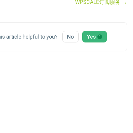
WPSCALE订阅服务 →
is article helpful to you?
No
Yes
1