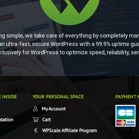
simple, we take care of everything by completely mana
n ultra-fast, secure WordPress with a 99.9% uptime guar
clusively for WordPress to optimize speed, reliability, se
 INSIDE
YOUR PERSONAL SPACE
PAYMENT 
My Account
tation
Cart
WPScale Affiliate Program