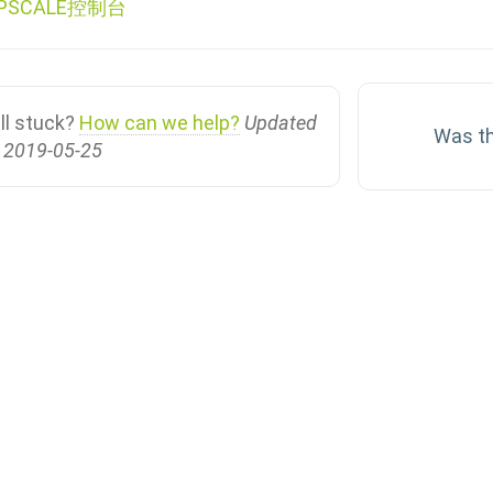
PSCALE控制台
gation
ill stuck?
How can we help?
Updated
Was th
 2019-05-25