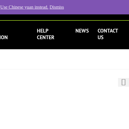
.
Use Chinese yuan instead.
Dismiss
DOCUMENTATION
CART
MY ACCOUNT
HELP
NEWS
CONTACT
ION
CENTER
US