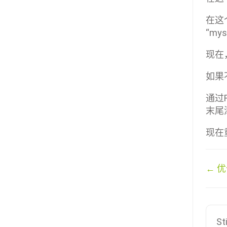
在这
“m
现在
如果
通过F
末尾添
现在
文
← 
档
导
航
St