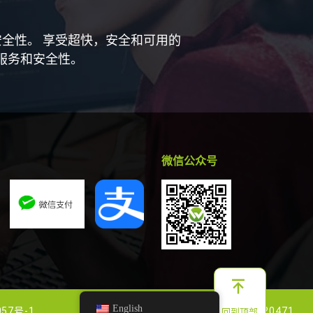
和安全性。 享受超快，安全和可用的
性、服务和安全性。
微信公众号
English
057号-1
增值电信业务经营许可证：鄂B2-20220471
回到顶部