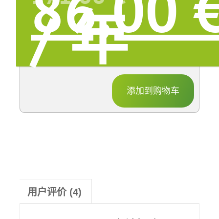
为
86,00
17
/ 年
添加到购物车
用户评价 (4)