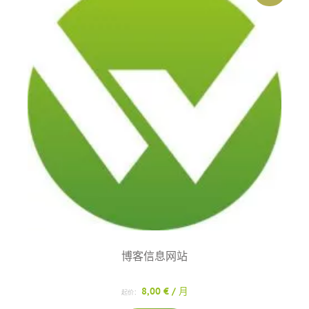
有
多
种
变
体。
可
在
产
品
页
面
上
选
择
这
些
博客信息网站
选
项
8,00
€
/ 月
起价：