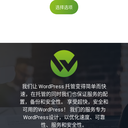
本
选择选项
产
品
有
多
种
变
体。
可
在
产
品
页
我们让 WordPress 托管变得简单而快
面
速，在托管的同时我们也保证服务的配
上
置，备份和安全性。 享受超快，安全和
选
可用的WordPress！ 我们的服务专为
择
WordPress设计，以优化速度、可靠
这
性、服务和安全性。
些