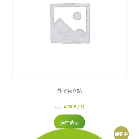
体。
可
在
产
品
页
面
上
选
择
这
些
外贸独立站
选
项
4,00
€
/ 月
起价：
本
选择选项
产
品
促销中