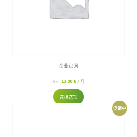
企业官网
13,00
€
/ 月
起价：
本
选择选项
产
品
促销中
有
多
种
变