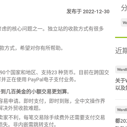
发布于 2022-12-30
W
考虑的核心问题之一。独立站的收款方式有很多
收款方式，希望对你有所帮助。
近
Word
190个国家和地区、支持23 种货币。目前在跨国交
并正在使用 PayPal电子支付业务。
关于
以及
十到几百美金的小额交易更划算
。
容易申请。即时支付，即时到账，全中文操作界
解决外贸收款难题。
Word
卖家不利，每笔交易除手续费外还需要支付交易
都2
损失。非内嵌需跳转支付。